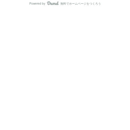
Powered by
無料でホームページをつくろう
AmebaOwnd
フォロー